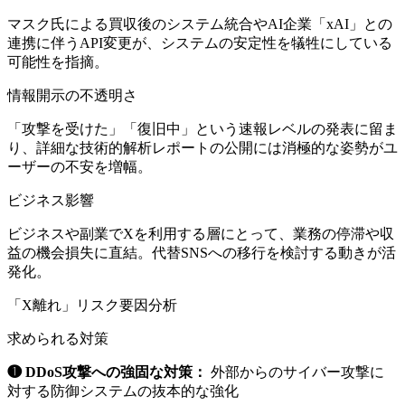
マスク氏による買収後のシステム統合やAI企業「xAI」との
連携に伴うAPI変更が、システムの安定性を犠牲にしている
可能性を指摘。
情報開示の不透明さ
「攻撃を受けた」「復旧中」という速報レベルの発表に留ま
り、詳細な技術的解析レポートの公開には消極的な姿勢がユ
ーザーの不安を増幅。
ビジネス影響
ビジネスや副業でXを利用する層にとって、業務の停滞や収
益の機会損失に直結。代替SNSへの移行を検討する動きが活
発化。
「X離れ」リスク要因分析
求められる対策
❶ DDoS攻撃への強固な対策：
外部からのサイバー攻撃に
対する防御システムの抜本的な強化