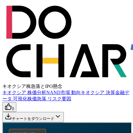
キオクシア株急落とIPO懸念
キオクシア 株価分析
NAND市場 動向
キオクシア 決算
金融デ
ータ 可視化
株価急落 リスク要因
0
チャートをダウンロード