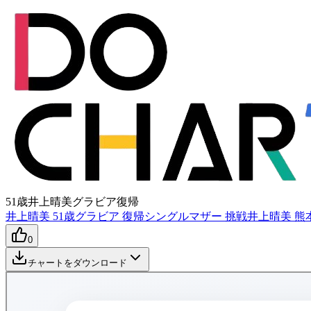
51歳井上晴美グラビア復帰
井上晴美 51歳
グラビア 復帰
シングルマザー 挑戦
井上晴美 熊
0
チャートをダウンロード