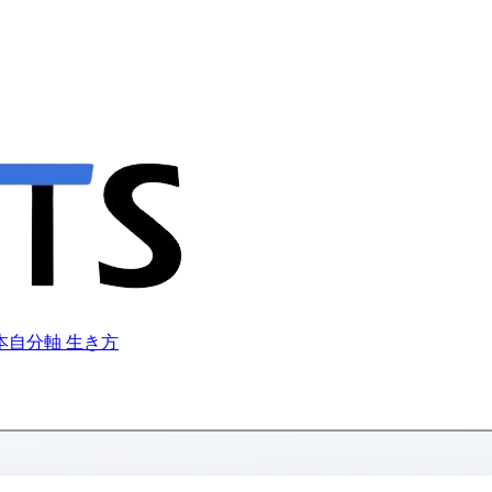
本
自分軸 生き方