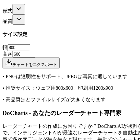
形式
品質
サイズ設定
幅
高さ
チャートをエクスポート
•
PNGは透明性をサポート、JPEGは写真に適しています
•
推奨サイズ：ウェブ用800x600、印刷用1200x900
•
高品質ほどファイルサイズが大きくなります
DoCharts - あなたのレーダーチャート専門家
レーダーチャートの作成にお困りですか？DoCharts A
で、インテリジェントAIが最適なレーダーチャートを自動
察で多次元データが生き生きと現れます。手動でのチャート作成