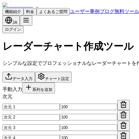
ユーザー事例
ブログ
無料ツー
機能紹介
料金
よくあるご質問
JA
ログイン
レーダーチャート作成ツール
シンプルな設定でプロフェッショナルなレーダーチャートを
データ入力
チャート設定
手動入力
系列を追加
次元