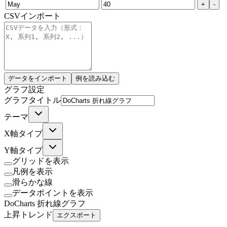
+
-
CSVインポート
データをインポート
例を読み込む
グラフ設定
グラフタイトル
テーマ
X軸タイプ
Y軸タイプ
グリッドを表示
凡例を表示
滑らかな線
データポイントを表示
DoCharts 折れ線グラフ
上昇トレンド
エクスポート