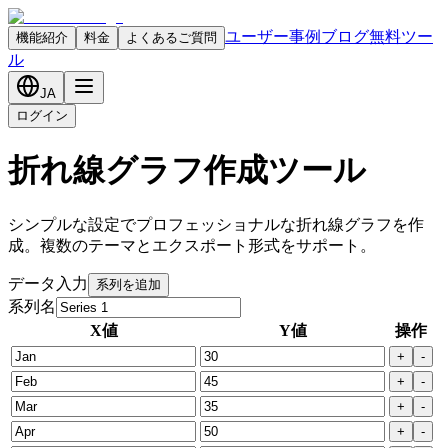
ユーザー事例
ブログ
無料ツー
機能紹介
料金
よくあるご質問
ル
JA
ログイン
折れ線グラフ作成ツール
シンプルな設定でプロフェッショナルな折れ線グラフを作
成。複数のテーマとエクスポート形式をサポート。
データ入力
系列を追加
系列名
X値
Y値
操作
+
-
+
-
+
-
+
-