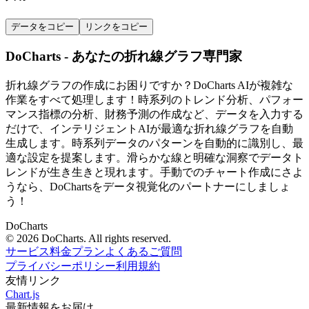
データをコピー
リンクをコピー
DoCharts - あなたの折れ線グラフ専門家
折れ線グラフの作成にお困りですか？DoCharts AIが複雑な
作業をすべて処理します！時系列のトレンド分析、パフォー
マンス指標の分析、財務予測の作成など、データを入力する
だけで、インテリジェントAIが最適な折れ線グラフを自動
生成します。時系列データのパターンを自動的に識別し、最
適な設定を提案します。滑らかな線と明確な洞察でデータト
レンドが生き生きと現れます。手動でのチャート作成にさよ
うなら、DoChartsをデータ視覚化のパートナーにしましょ
う！
DoCharts
© 2026 DoCharts. All rights reserved.
サービス
料金プラン
よくあるご質問
プライバシーポリシー
利用規約
友情リンク
Chart.js
最新情報をお届け